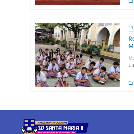
11
R
M
Ma
Ud