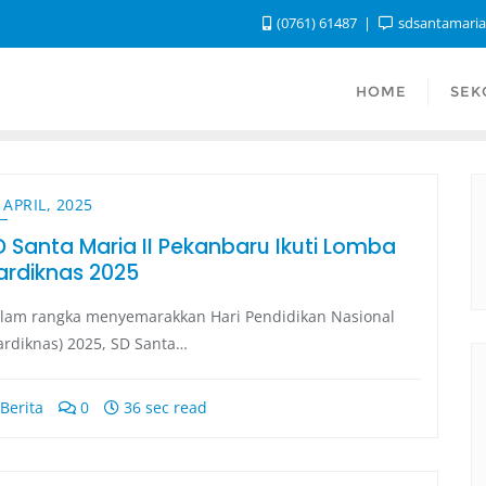
(0761) 61487
sdsantamari
HOME
SEK
 APRIL, 2025
D Santa Maria II Pekanbaru Ikuti Lomba
ardiknas 2025
lam rangka menyemarakkan Hari Pendidikan Nasional
ardiknas) 2025, SD Santa…
Berita
0
36 sec read