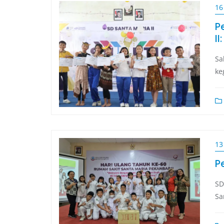
16
P
I
Sa
ke
13
P
SD
Sa