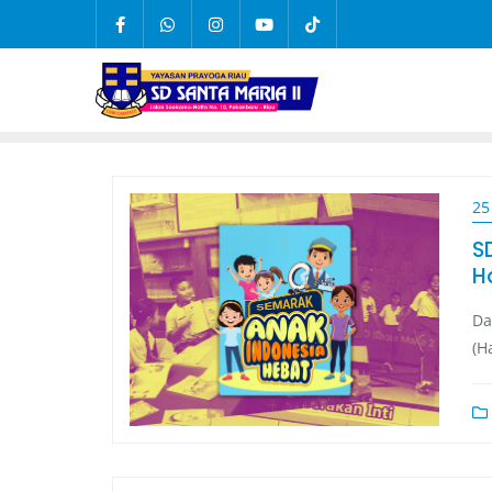
25
S
H
Da
(H