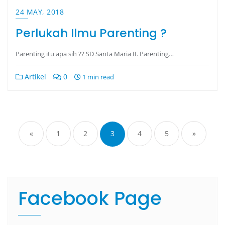
24 MAY, 2018
Perlukah Ilmu Parenting ?
Parenting itu apa sih ?? SD Santa Maria II. Parenting…
Artikel
0
1 min read
«
1
2
3
4
5
»
Facebook Page