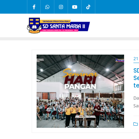
21
S
S
t
Da
Sa