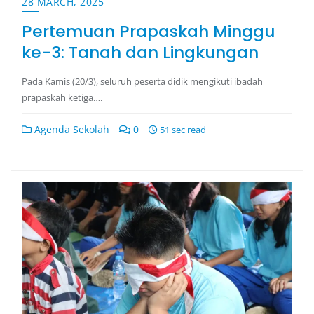
28 MARCH, 2025
Pertemuan Prapaskah Minggu
ke-3: Tanah dan Lingkungan
Pada Kamis (20/3), seluruh peserta didik mengikuti ibadah
prapaskah ketiga….
Agenda Sekolah
0
51 sec read